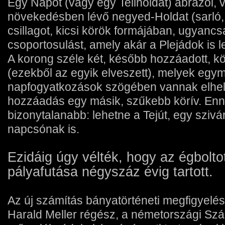
Egy Napot (vagy egy Teliholdat) ábrázol, 
növekedésben lévő negyed-Holdat (sarló,
csillagot, kicsi körök formájában, ugyancs
csoportosulást, amely akár a Plejádok is l
A korong széle két, később hozzáadott, körí
(ezekből az egyik elveszett), melyek egy
napfogyatkozások szögében vannak elhel
hozzáadás egy másik, szűkebb körí­v. En
bizonytalanabb: lehetne a Tejút, egy sziv
napcsónak is.
Ezidáig úgy vélték, hogy az égbolto
pályafutása négyszáz évig tartott.
Az új számí­tás bányatörténeti megfigyelé
Harald Meller régész, a németországi Szá