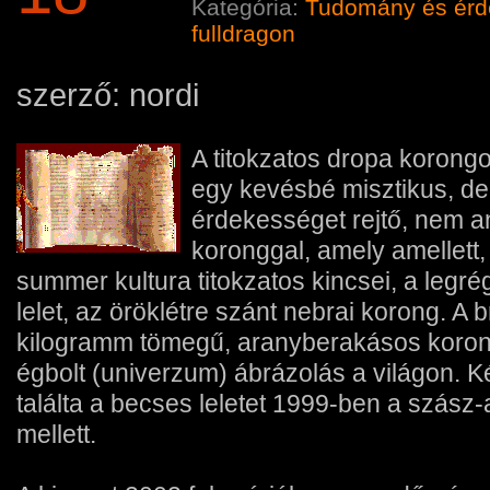
Kategória:
Tudomány és ér
fulldragon
szerző: nordi
A titokzatos dropa korong
egy kevésbé misztikus, de
érdekességet rejtő, nem an
koronggal, amely amellett,
summer kultura titokzatos kincsei, a legr
lelet, az öröklétre szánt nebrai korong. A 
kilogramm tömegű, aranyberakásos korong
égbolt (univerzum) ábrázolás a világon. Két,
találta a becses leletet 1999-ben a szász
mellett.