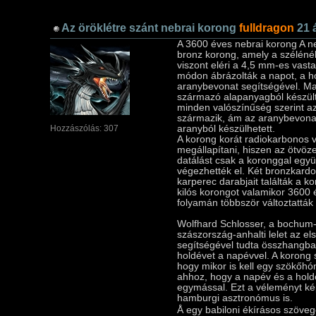
Az öröklétre szánt nebrai korong
fulldragon
21 
A 3600 éves nebrai korong A n
bronz korong, amely a széléné
viszont eléri a 4,5 mm-es vasta
módon ábrázolták a napot, a ho
aranybevonat segí­tségével. Ma
származó alapanyagból készült
minden valószí­nűség szerint az
származik, ám az aranybevona
Hozzászólás: 307
aranyból készülhetett.
A korong korát radiokarbonos v
megállapí­tani, hiszen az ötvöz
datálást csak a koronggal együt
végezhették el. Két bronzkardo
karperec darabjait találták a 
kilós korongot valamikor 3600 év
folyamán többször változtatták 
Wolfhard Schlosser, a bochum-
szászország-anhalti lelet az el
segí­tségével tudta összhangba
holdévet a napévvel. A korong s
hogy mikor is kell egy szökőhó
ahhoz, hogy a napév és a hold
egymással. Ezt a véleményt ké
hamburgi asztronómus is.
Å egy babiloni ékí­rásos szöve