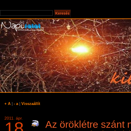
+ A
|
- a
|
Visszaállít
2011. ápr.
18
Az öröklétre szánt 