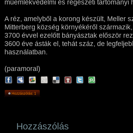
műemlékvédelmi és régészeti tartományi h
A réz, amelyből a korong készült, Meller sz
Mitterberg község környékéről származik
3700 évvel ezelőtt bányásztak először re
3600 éve ásták el, tehát száz, de legfelje
használatban.
(paramoral)
Hozzászólás: 1
Hozzászólás