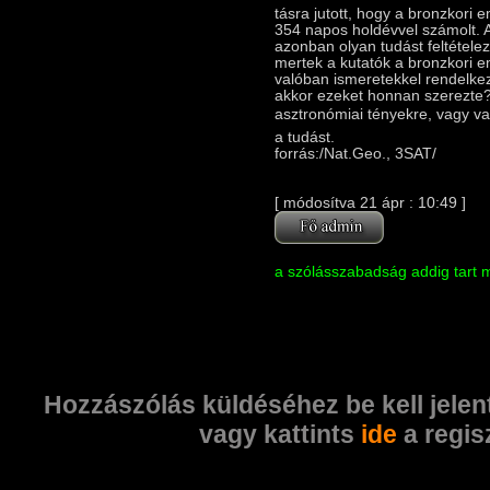
tásra jutott, hogy a bronzkori
354 napos holdévvel számolt. 
azonban olyan tudást feltétele
mertek a kutatók a bronzkori 
valóban ismeretekkel rendelkezet
akkor ezeket honnan szerezte? 
asztronómiai tényekre, vagy va
a tudást.
forrás:/Nat.Geo., 3SAT/
[ módosí­tva 21 ápr : 10:49 ]
a szólásszabadság addig tart m
Hozzászólás küldéséhez be kell jelen
vagy kattints
ide
a regis