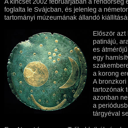
A kincset 2002 februárjában a rendőrség eg
foglalta le Svájcban, és jelenleg a németo
tartományi múzeumának állandó kiállí­tás
Először azt 
patinájú, a
es átmérőjű
egy hamí­sí­
szakemberek
a korong ere
A bronzkori
tartozónak t
azonban nem
a periódusb
tárgyéval s