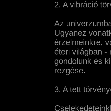
2. A vibráció tö
Az univerzumba
Ugyanez vonatk
érzelmeinkre, v
éteri világban 
gondolunk és k
rezgése.
3. A tett törvén
Cselekedeteinkk