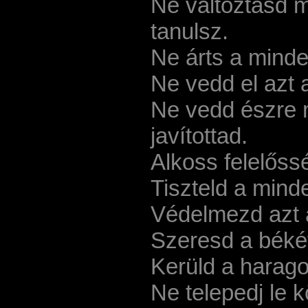
Ne változtasd m
tanulsz.
Ne árts a mind
Ne vedd el azt
Ne vedd észre m
javítottad.
Alkoss felelőss
Tiszteld a mind
Védelmezd azt 
Szeresd a béké
Kerüld a harago
Ne telepedj le k