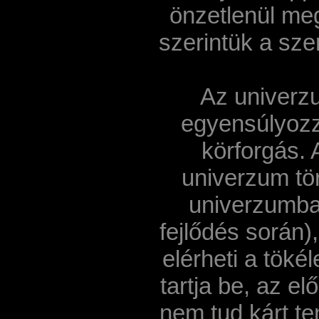
önzetlenül meg
szerintük a sz
Az univerz
egyensúlyoz
körforgás. 
univerzum tö
univerzumban
fejlődés során)
elérheti a töké
tartja be, az e
nem tud kárt te