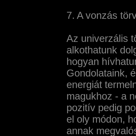
7. A vonzás tör
Az univerzális 
alkothatunk dol
hogyan hívhatu
Gondolataink, é
energiát termel
magukhoz - a ne
pozitív pedig p
el oly módon, h
annak megvalósu