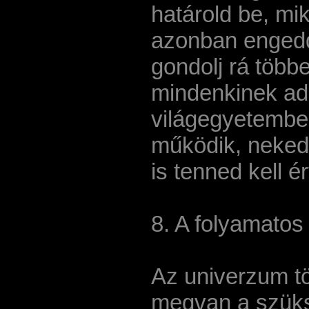
határold be, mi
azonban engedd e
gondolj rá többe
mindenkinek adat
világegyetembe
működik, neked 
is tenned kell ér
8. A folyamatos
Az univerzum tö
megvan a szüksé