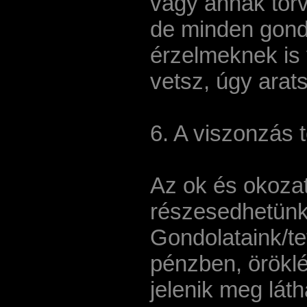
vagy annak törv
de minden gond
érzelmeknek is
vetsz, úgy arats
6. A viszonzás 
Az ok és okoza
részesedhetünk
Gondolataink/t
pénzben, örökl
jelenik meg lát