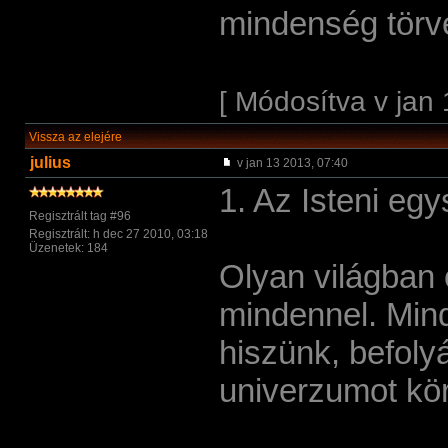
mindenség törv
[ Módosítva v jan 
Vissza az elejére
julius
v jan 13 2013, 07:40
1. Az Isteni eg
Regisztrált tag #96
Regisztrált: h dec 27 2010, 03:18
Üzenetek: 184
Olyan világban 
mindennel. Min
hiszünk, befoly
univerzumot kör