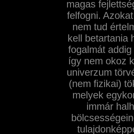
magas fejlettsé
felfogni. Azokat
nem tud értel
kell betartania
fogalmát addig
így nem okoz 
univerzum törv
(nem fizikai) t
melyek egykoro
immár halh
bölcsességein
tulajdonképp