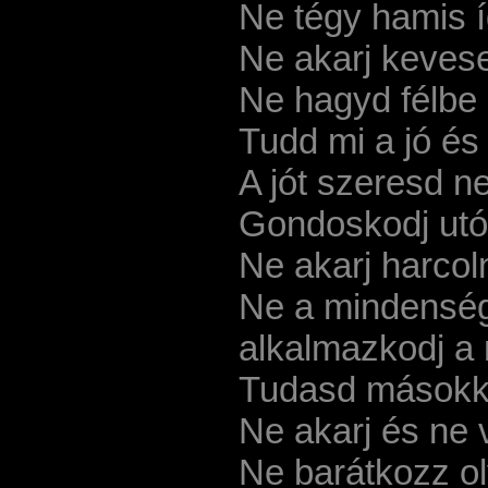
Ne tégy hamis í
Ne akarj kevese
Ne hagyd félbe c
Tudd mi a jó és
A jót szeresd ne
Gondoskodj utód
Ne akarj harcol
Ne a mindenség
alkalmazkodj a
Tudasd másokka
Ne akarj és ne 
Ne barátkozz ol