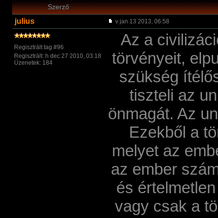
Szerző
julius
v jan 13 2013, 06:58
Az a civilizá
Regisztrált tag #96
törvényeit, elp
Regisztrált: h dec 27 2010, 03:18
Üzenetek: 184
szükség ítélő
tiszteli az 
önmagát. Az un
Ezekből a tö
melyet az embe
az ember számá
és értelmetlen
vagy csak a tö