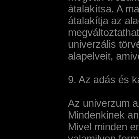
átalakítsa. A m
átalakítja az a
megváltoztathatj
univerzális tör
alapelveit, amiv
9. Az adás és 
Az univerzum az
Mindenkinek an
Mivel minden en
valamilyen for