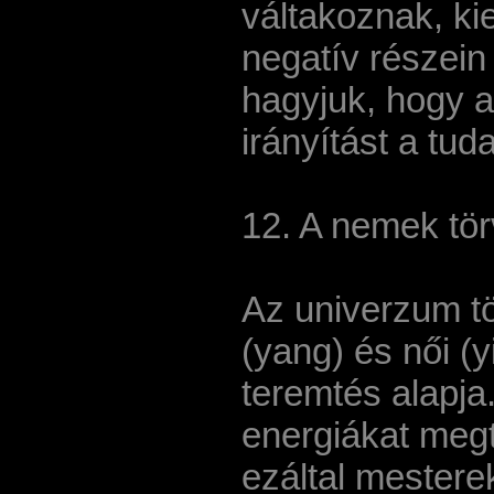
váltakoznak, ki
negatív részein
hagyjuk, hogy a
irányítást a tud
12. A nemek tö
Az univerzum tö
(yang) és női (
teremtés alapja.
energiákat meg
ezáltal mestere