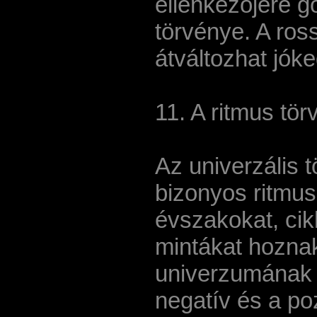
ellenkezőjére g
törvénye. A ross
átváltozhat jók
11. A ritmus tö
Az univerzális t
bizonyos ritmu
évszakokat, cikl
mintákat hoznak
univerzumának 
negatív és a po