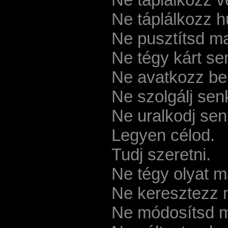
Ne táplálkozz h
Ne pusztítsd m
Ne tégy kárt s
Ne avatkozz be
Ne szolgálj sen
Ne uralkodj sen
Legyen célod.
Tudj szeretni.
Ne tégy olyat m
Ne keresztezz m
Ne módosítsd m