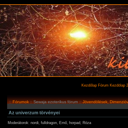
Kezdőlap
Fórum
Kezdölap 
::
Fórumok
:: Sewaja ezoterikus fórum ::
Jövendölések, Dimenzióvá
Az univerzum törvényei
Moderátorok: nordi, fulldragon, Ernő, horpad, Róza