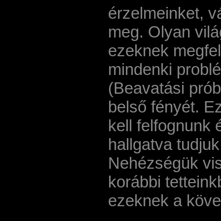
érzelmeinket, v
meg. Olyan vilá
ezeknek megfele
mindenki probl
(Beavatási prób
belső fényét. E
kell felfognunk
hallgatva tudju
Nehézségük vis
korábbi tetteink
ezeknek a köve