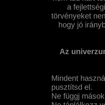
a fejlettsé
törvényeket nem
hogy jó irányb
Az univerzu
Mindent használ
pusztítsd el.
Ne függj mások 
Ne táplálkozz vé