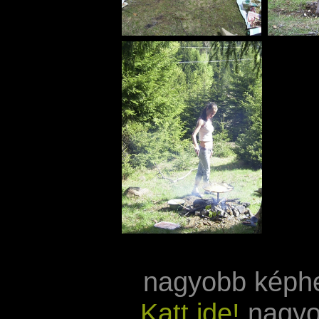
nagyobb képh
Katt ide!
nagyo