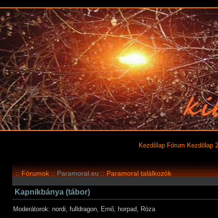
Kezdőlap
Fórum
Kezdölap 
::
Fórumok
:: Paramoral.eu ::
Paramoral találkozók
Kapnikbánya (tábor)
Moderátorok: nordi, fulldragon, Ernő, horpad, Róza