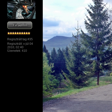
Regisztrált tag #35
Regisztrált: v júl 04
2010, 02:40
Üzenetek: 410