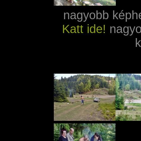
nagyobb képh
Katt ide!
nagyo