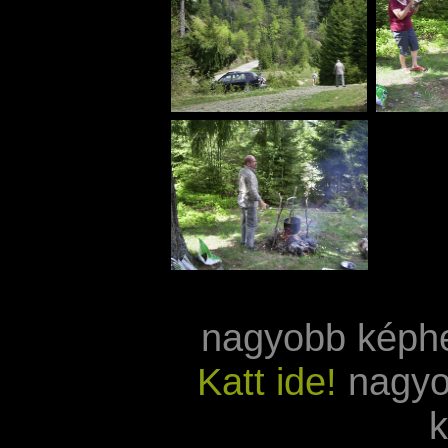
nagyobb képh
Katt ide!
nagyo