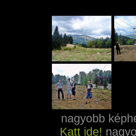
nagyobb képh
Katt ide!
nagyo