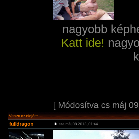
nagyobb képh
Katt ide!
nagyo
[ Módosítva cs máj 09
Vissza az elejére
fulldragon
sze máj 08 2013, 01:44