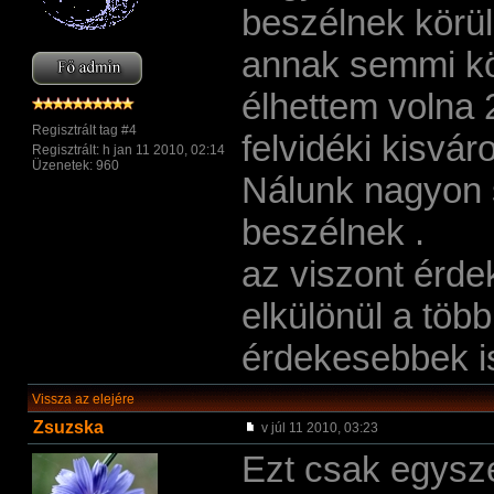
beszélnek körül
annak semmi kö
élhettem volna 
Regisztrált tag #4
felvidéki kisvá
Regisztrált: h jan 11 2010, 02:14
Üzenetek: 960
Nálunk nagyon 
beszélnek .
az viszont érde
elkülönül a töb
érdekesebbek i
Vissza az elejére
Zsuzska
v júl 11 2010, 03:23
Ezt csak egysz