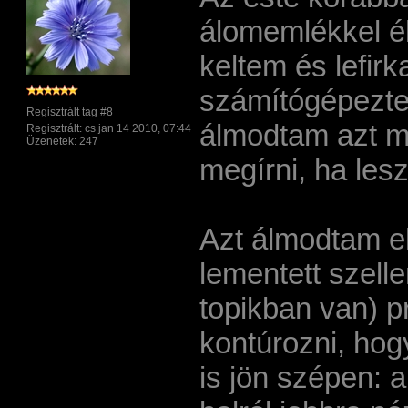
álomemlékkel éb
keltem és lefir
számí­tógépezte
Regisztrált tag #8
álmodtam azt m
Regisztrált: cs jan 14 2010, 07:44
Üzenetek: 247
megí­rni, ha les
Azt álmodtam e
lementett szell
topikban van) p
kontúrozni, hog
is jön szépen: 