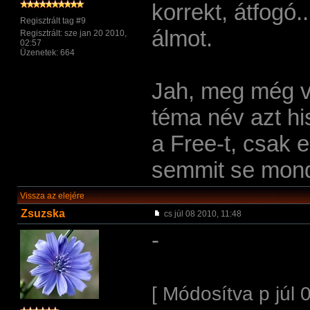
korrekt, átfogó.
Regisztrált tag #9
álmot.
Regisztrált: sze jan 20 2010,
02:57
Üzenetek: 664
Jah, meg még va
téma név azt h
a Free-t, csak
semmit se mon
Vissza az elejére
Zsuzska
cs júl 08 2010, 11:48
-
[ Módosítva p júl 