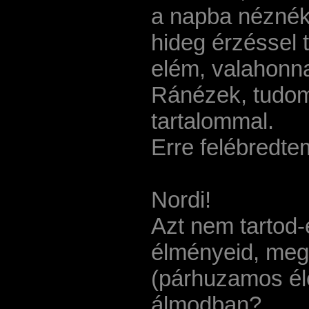
a napba néznék
hideg érzéssel tá
elém, valahonnan
Ránézek, tudom
tartalommal.
Erre felébredte
Nordi!
Azt nem tartod-
élményeid, megé
(párhuzamos él
álmodban?