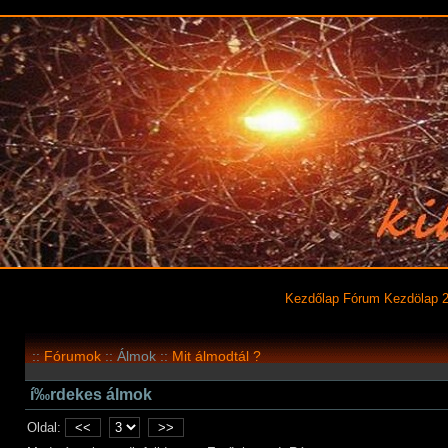
Kezdőlap
Fórum
Kezdölap 
::
Fórumok
:: Álmok ::
Mit álmodtál ?
í‰rdekes álmok
Oldal:
<<
>>