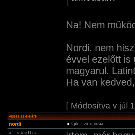
Na! Nem működi
Nordi, nem his
évvel ezelőtt i
magyarul. Latin
Ha van kedved, 
[ Módosítva v júl 
Vissza az elejére
nordi
v júl 11 2010, 06:44
a ' r e b e l l i s