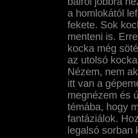
balról jobbra né
a homlokától le
fekete. Sok kock
menteni is. Err
kocka még sötét
az utolsó kocka
Nézem, nem aka
itt van a gépem
megnézem és úg
témába, hogy mi
fantáziálok. H
legalsó sorban 