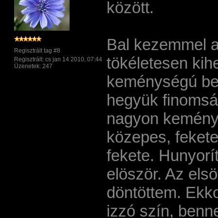
között.
Bal kezemmel a
Regisztrált tag #8
tökéletesen ki
Regisztrált: cs jan 14 2010, 07:44
Üzenetek: 247
keménységú benn
hegyük finomság
nagyon kemény,
közepes, fekete
fekete. Hunyorí
elöször. Az el
döntöttem. Ekko
izzó szí­n, ben