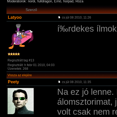
Moderátorok: nordi, fulldragon, Ernő, horpad, Róza
Szerző
Latyoo
cs júl 08 2010, 11:26
í‰rdekes ílmok
Regisztrált tag #13
Regisztrált: h febr 01 2010, 04:03
Üzenetek: 268
Vissza az elejére
Peety
cs júl 08 2010, 11:35
Na ez jó lenne.
álomsztorimat, j
volt csak nem r