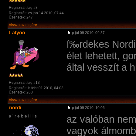
Regisztrált tag #8
Regisztrált: cs jan 14 2010, 07:44
Üzenetek: 247
Vissza az elejére
Latyoo
p júl 09 2010, 09:37
í‰rdekes Nordi 
élet lehetett, 
által vesszí­t a 
Regisztrált tag #13
Regisztrált: h febr 01 2010, 04:03
Üzenetek: 268
Vissza az elejére
nordi
p júl 09 2010, 10:06
a ' r e b e l l i s
az valóban nem 
vagyok álmomba