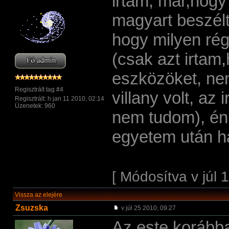
irtam, már,hogy
magyart beszélt
hogy milyen rég
(csak azt irtam
eszközöket, nem
Regisztrált tag #4
villany volt, az
Regisztrált: h jan 11 2010, 02:14
Üzenetek: 960
nem tudom), én
egyetem után h
[ Módosítva v júl 
Vissza az elejére
Zsuzska
v júl 25 2010, 09:27
Az este korábba