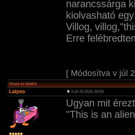
narancssárga ki
kiolvasható egy í
Villog, villog,"
Erre felébredtem
[ Módosítva v júl 
Vissza az elejére
Latyoo
h júl 26 2010, 04:55
Ugyan mit érezt
"This is an alien