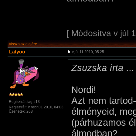
[ Módosítva v júl 
Vissza az elejére
Latyoo
v júl 11 2010, 05:25
Zsuzska írta
...
Nordi!
Azt nem tartod
Regisztrált tag #13
Regisztrált: h febr 01 2010, 04:03
élményeid, megé
Üzenetek: 268
(párhuzamos él
álmodban?