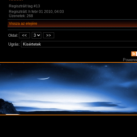
Regisztrált tag #13
Regisztrált: h febr 01 2010, 04:03
Üzenetek: 268
Vissza az elejére
<<
>>
Oldal:
Ugrás:
Powere