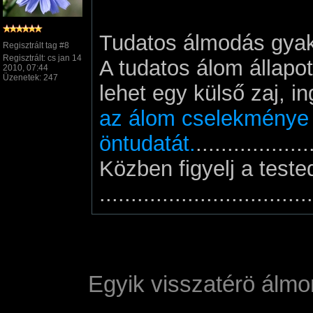
Tudatos álmodás gyak
Regisztrált tag #8
Regisztrált: cs jan 14
A tudatos álom állapo
2010, 07:44
Üzenetek: 247
lehet egy külső zaj, i
az álom cselekménye v
öntudatát.
..................
Közben figyelj a test
..................................
Egyik visszatérö álmom