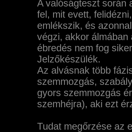
A valóságteszt során 
fel, mit evett, felid
emlékszik, és azonnal
végzi, akkor álmában a
ébredés nem fog siker
Jelzőkészülék.
Az alvásnak több fázi
szemmozgás, szabályta
gyors szemmozgás érzé
szemhéjra), aki ezt ér
Tudat megőrzése az e