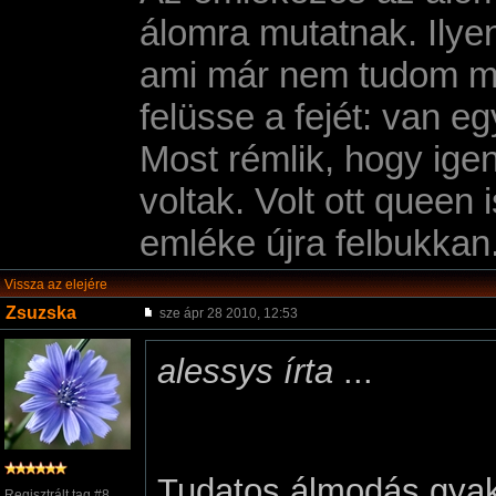
álomra mutatnak. Ilye
ami már nem tudom mik
felüsse a fejét: van 
Most rémlik, hogy ig
voltak. Volt ott quee
emléke újra felbukkan
Vissza az elejére
Zsuzska
sze ápr 28 2010, 12:53
alessys írta
...
Tudatos álmodás gyak
Regisztrált tag #8