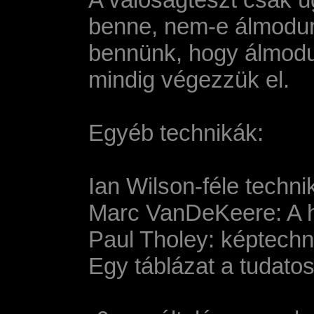
benne, nem-e álmodunk
bennünk, hogy álmodun
mindig végezzük el.
Egyéb technikák:
Ian Wilson-féle techni
Marc VanDeKeere: A h
Paul Tholey: képtechn
Egy táblázat a tudato