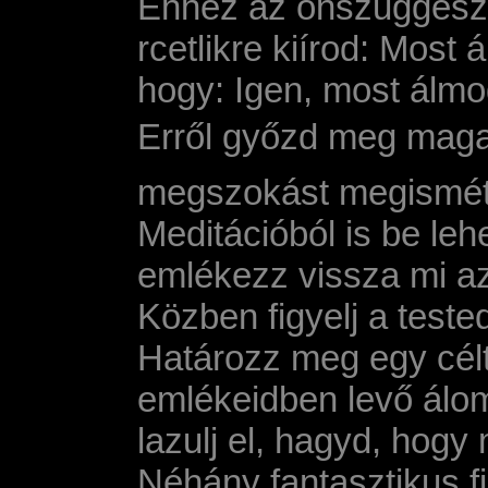
Ehhez az önszuggeszt
rcetlikre kií­rod: Mos
hogy: Igen, most álmo
Erről győzd meg magad
megszokást megismétle
Meditációból is be le
emlékezz vissza mi az
Közben figyelj a test
Határozz meg egy célt
emlékeidben levő álom
lazulj el, hagyd, hog
Néhány fantasztikus fi