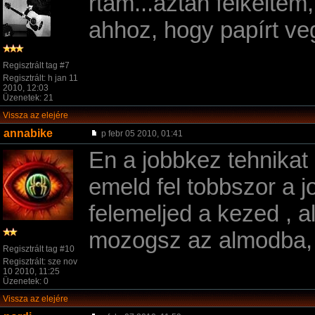
rtam...aztán felkeltem
ahhoz, hogy papí­rt vegy
Regisztrált tag #7
Regisztrált: h jan 11
2010, 12:03
Üzenetek: 21
Vissza az elejére
annabike
p febr 05 2010, 01:41
En a jobbkez tehnikat 
emeld fel tobbszor a 
felemeljed a kezed , 
mozogsz az almodba, n
Regisztrált tag #10
Regisztrált: sze nov
10 2010, 11:25
Üzenetek: 0
Vissza az elejére