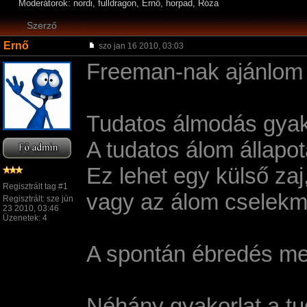
Moderátorok: nordi, fulldragon, Ernő, horpad, Róza
Szerző
Ernő
szo jan 16 2010, 03:03
Freeman-nak ajánlom e
Tudatos álmodás gyak
A tudatos álom állapo
Ez lehet egy külső zaj
Regisztrált tag #1
vagy az álom cselekmé
Regisztrált: sze jún
23 2010, 03:46
Üzenetek: 4
A spontán ébredés mell
Néhány gyakorlat a t