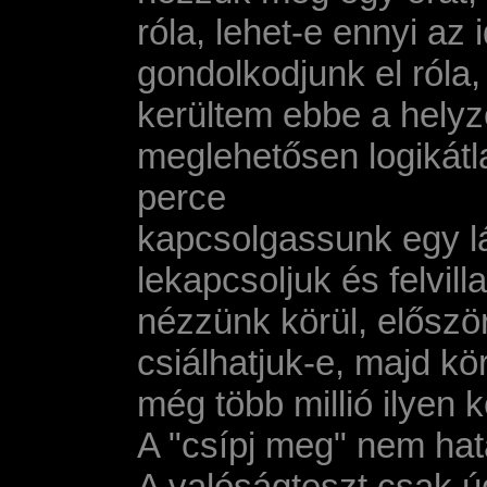
róla, lehet-e ennyi az 
gondolkodjunk el róla, 
kerültem ebbe a helyze
meglehetősen logikátla
perce
kapcsolgassunk egy lá
lekapcsoljuk és felvill
nézzünk körül, először
csiálhatjuk-e, majd kö
még több millió ilyen 
A "csí­pj meg" nem hat
A valóságteszt csak ú