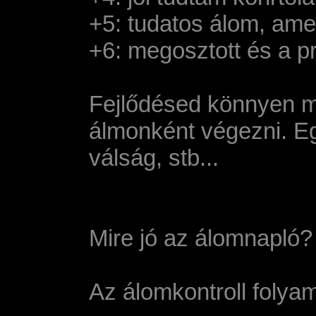
+5: tudatos álom, ame
+6: megosztott és a pr
Fejlődésed könnyen mé
álmonként végezni. Eg
válság, stb...
Mire jó az álomnapló?
Az álomkontroll folya