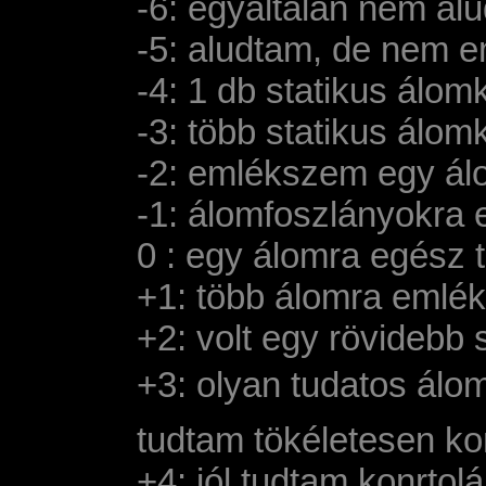
-6: egyáltalán nem al
-5: aludtam, de nem
-4: 1 db statikus álo
-3: több statikus álom
-2: emlékszem egy álo
-1: álomfoszlányokra
0 : egy álomra egész
+1: több álomra emlé
+2: volt egy rövidebb
+3: olyan tudatos álo
tudtam tökéletesen kon
+4: jól tudtam konrtolá