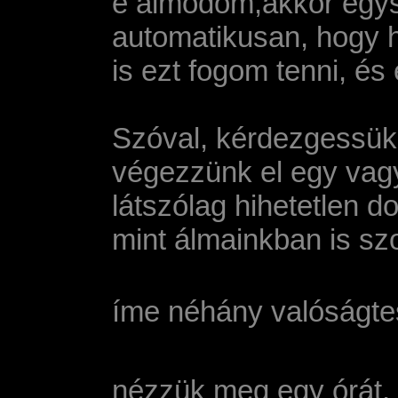
e álmodom,akkor egys
automatikusan, hogy 
is ezt fogom tenni, é
Szóval, kérdezgessük
végezzünk el egy vagy
látszólag hihetetlen d
mint álmainkban is sz
íme néhány valóságte
nézzük meg egy órát, 