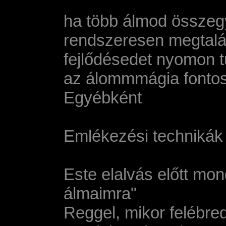
ha több álmod összegy
rendszeresen megtalál
fejlődésedet nyomon t
az álommmágia fontos k
Egyébként
Emlékezési technikák
Este elalvás előtt mo
álmaimra"
Reggel, mikor felébred