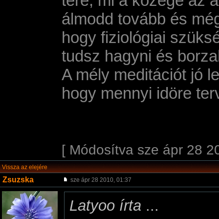
tere, mi a közege az á
álmodd tovább és mégt
hogy fiziológiai szüks
tudsz hagyni és borzal
A mély meditációt jó 
hogy mennyi idöre ter
[ Módosítva sze ápr 28 2
Vissza az elejére
Zsuzska
sze ápr 28 2010, 01:37
Latyoo írta
...