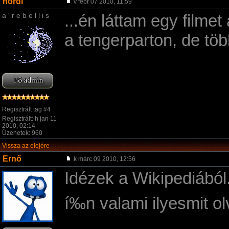
nordi
v febr 07 2010, 11:59
a ' r e b e l l i s
...én láttam egy filmet
a tengerparton, de töb
Regisztrált tag #4
Regisztrált: h jan 11
2010, 02:14
Üzenetek: 960
Vissza az elejére
Ernő
k márc 09 2010, 12:56
Idézek a Wikipediából
í‰n valami ilyesmit o