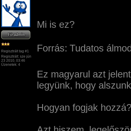
Mi is ez?
Forrás: Tudatos álmod
Regisztrált tag #1
Regisztrált: sze jún
23 2010, 03:46
Üzenetek: 4
Ez magyarul azt jelen
legyünk, hogy alszunk,
Hogyan fogjak hozzá
Azt hiszem, legelőszö