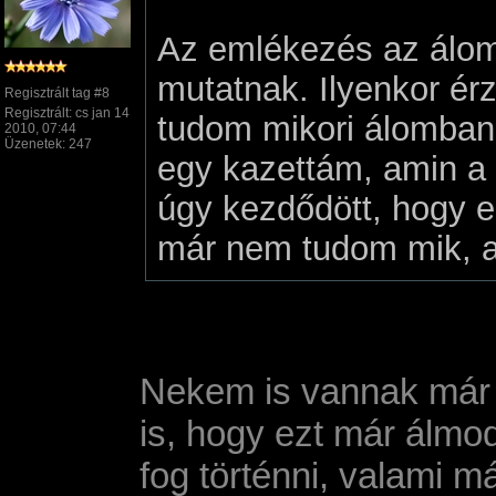
Az emlékezés az álom
mutatnak. Ilyenkor ér
Regisztrált tag #8
Regisztrált: cs jan 14
tudom mikori álomban j
2010, 07:44
Üzenetek: 247
egy kazettám, amin a 
úgy kezdődött, hogy e
már nem tudom mik, a 
Nekem is vannak már "
is, hogy ezt már álmo
fog történni, valami má