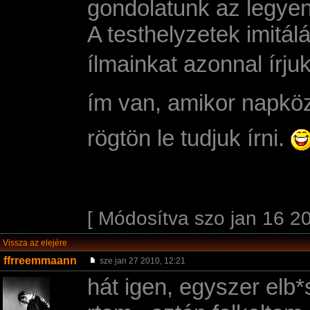
gondolatunk az legyen
A testhelyzetek imitál
ílmainkat azonnal í­r
ím van, amikor napköz
rögtön le tudjuk í­rni.
[ Módosítva szo jan 16 20
Vissza az elejére
ffrreemmaann
sze jan 27 2010, 12:21
hát igen, egyszer elb*