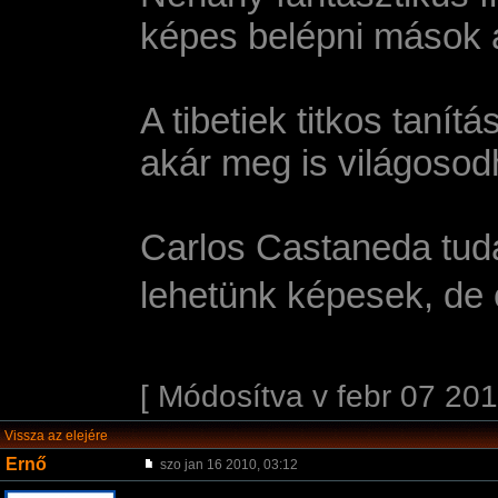
képes belépni mások á
A tibetiek titkos taní­
akár meg is világoso
Carlos Castaneda tuda
lehetünk képesek, de e
[ Módosítva v febr 07 201
Vissza az elejére
Ernő
szo jan 16 2010, 03:12