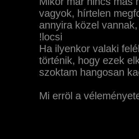
Mikor már nincs más m
vagyok, hí­rtelen megf
annyira közel vannak, 
!locsi
Ha ilyenkor valaki fel
történik, hogy ezek e
szoktam hangosan kaca
Mi erröl a véleményet