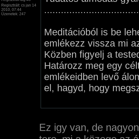
Regisztrált: cs jan 14
..................................
2010, 07:44
Üzenetek: 247
Meditációból is be le
emlékezz vissza mi az
Közben figyelj a test
Határozz meg egy célt
emlékeidben levő álom
el, hagyd, hogy megs
Ez igy van, de nagyon