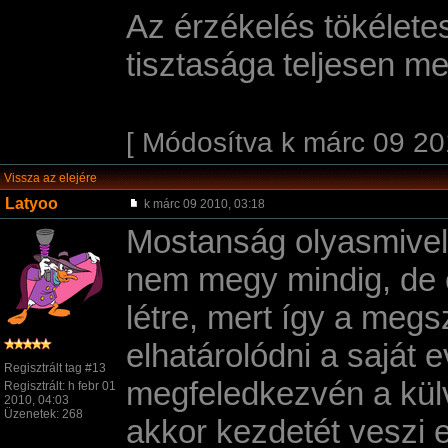
Az érzékelés tökéletes
tisztasága teljesen m
[ Módosítva k márc 09 20
Vissza az elejére
Latyoo
k márc 09 2010, 03:18
Mostanság olyasmivel 
nem megy mindig, de ér
létre, mert í­gy a meg
elhatárolódni a saját 
Regisztrált tag #13
megfeledkezvén a külv
Regisztrált: h febr 01
2010, 04:03
Üzenetek: 268
akkor kezdetét veszi 