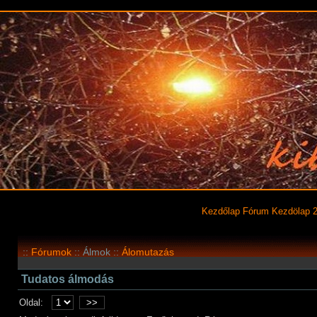
Kezdőlap
Fórum
Kezdölap 
::
Fórumok
:: Álmok ::
Álomutazás
Tudatos álmodás
Oldal:
>>