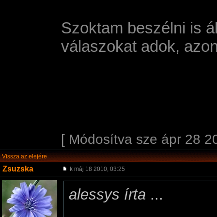
Szoktam beszélni is á
válaszokat adok, azo
[ Módosítva sze ápr 28 2
Vissza az elejére
Zsuzska
k máj 18 2010, 03:25
alessys írta
...