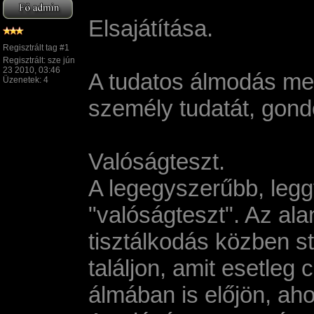
Elsajátí­tása.
Regisztrált tag #1
Regisztrált: sze jún
23 2010, 03:46
A tudatos álmodás meg
Üzenetek: 4
személy tudatát, gondo
Valóságteszt.
A legegyszerűbb, legg
"valóságteszt". Az ala
tisztálkodás közben s
találjon, amit esetle
álmában is előjön, ahol