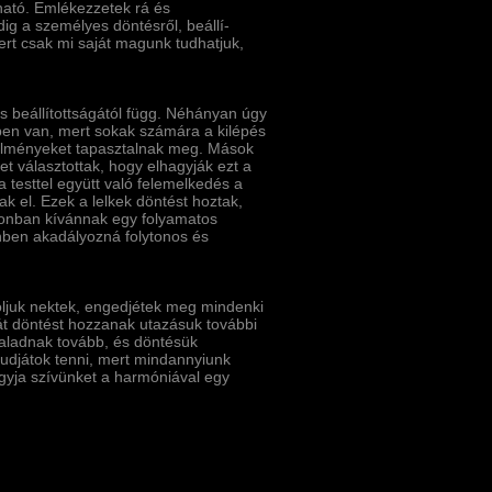
ható. Emlékezzetek rá és
ig a személyes döntésről, beállí­
mert csak mi saját magunk tudhatjuk,
 beállí­tottságától függ. Néhányan úgy
ben van, mert sokak számára a kilépés
 élményeket tapasztalnak meg. Mások
 választottak, hogy elhagyják ezt a
a testtel együtt való felemelkedés a
 el. Ezek a lelkek döntést hoztak,
zonban kí­vánnak egy folyamatos
önben akadályozná folytonos és
csoljuk nektek, engedjétek meg mindenki
át döntést hozzanak utazásuk további
haladnak tovább, és döntésük
tudjátok tenni, mert mindannyiunk
yja szí­vünket a harmóniával egy