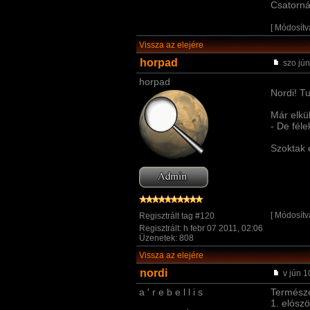
Csatorná
[ Módosítv
Vissza az elejére
horpad
szo jún
horpad
Nordi! Tu
Már elkü
- De fél
Szoktak e
[ Módosítv
Regisztrált tag #120
Regisztrált: h febr 07 2011, 02:06
Üzenetek: 808
Vissza az elejére
nordi
v jún 1
a ' r e b e l l i s
Termész
1. elósz