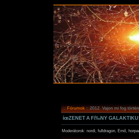
::
Fórumok
:: 2012. Vajon mi fog történ
íœZENET A Fí‰NY GALAKTIKUS F
Moderátorok: nordi, fulldragon, Ernő, horp