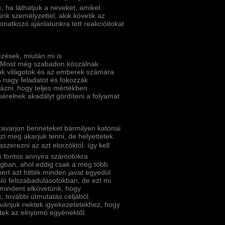
 ha láthatjuk a neveket, amiket
nk személyzettel, akik követik az
atkozó ajánlatunkra tett reakcióitokat
zések, miután mi is
l. Most még szabadon kószálnak
juk világotok és az emberek számára
a nagy feladatot és fokozzák
ázni, hogy teljes mértékben
érelnek akadályt gördí­teni a folyamat
 zavarjon benneteket bármilyen katonai
t meg akarjuk tenni, de helyettetek
szerezni az azt elorzóktól. így kell
is fontos annyira számotokra
ilágban, ahol eddig csak a még több
rt azt hitték minden javat egyedül
aló felszabadulásotokban, de ezt mi
mindent elkövetünk, hogy
k, további útmutatás céljából.
í­vánjuk nektek igyekezetetekhez, hogy
tek az elnyomó egyénektől.