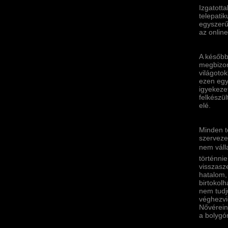
Izgatott
telepati
egyszerű
az online
A később
megbizon
világoto
ezen egyé
igyekeze
felkészü
elé.
Minden t
szerveze
nem válla
történni
visszasze
hatalom,
birtokol
nem tudj
véghezvig
Nővéreink
a bolygó