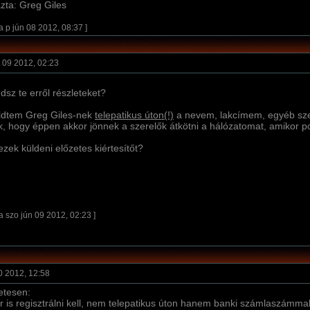
zta: Greg Giles
a p jún 08 2012, 08:37 ]
 09 2012, 02:23
dsz te erről részleteket?
ldtem Greg Giles-nek
telepatikus úton(!)
a nevem, lakcí­mem, egyéb sz
ek, hogy éppen akkor jönnek a szerelők átkötni a hálózatomat, amikor p
zek küldeni előzetes kiértesí­tőt?
a szo jún 09 2012, 02:23 ]
0 2012, 12:58
etesen:
ör is regisztrálni kell, nem telepatikus úton hanem banki számlaszámma