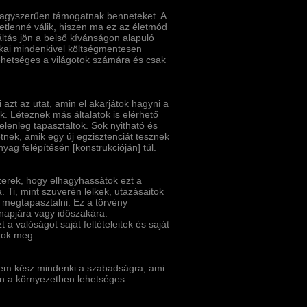
 nagyszerűen támogatnak benneteket. A
tetlenné válik, hiszen ma ez az életmód
tás jön a belső kí­vánságon alapuló
dékai mindenkivel költségmentesen
ehetséges a világotok számára és csak
azt az utat, amin el akarjátok hagyni a
k. Léteznek más általatok is elérhető
elenleg tapasztaltok. Sok nyitható és
etnek, amik egy új egzisztenciát tesznek
ag felépí­tésén [konstrukcióján] túl.
szerek, hogy elhagyhassátok ezt a
 Ti, mint szuverén lelkek, utazásaitok
megtapasztalni. Ez a törvény
 napjára vagy időszakára.
 valóságot saját feltételeitek és saját
átok meg.
Nem kész mindenki a szabadságra, ami
en a környezetben lehetséges.