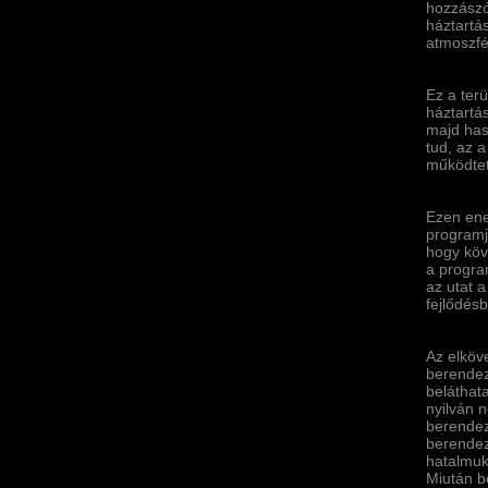
hozzászó
háztartás
atmoszfé
Ez a terü
háztartá
majd hasz
tud, az 
működte
Ezen ene
programj
hogy köv
a progra
az utat 
fejlődés
Az elköv
berendez
beláthata
nyilván 
berendez
berendez
hatalmukb
Miután b