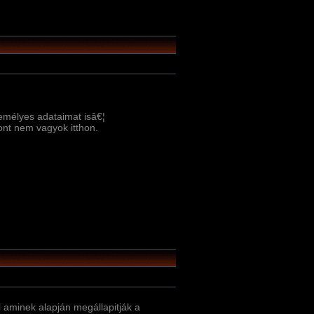
emélyes adataimat isâ€¦
ont nem vagyok itthon.
l aminek alapján megállapitják a