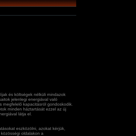
­jak és költségek nélküli mindazok
itok jelenlegi energiával való
 és megfelelő kapacitásról gondoskodik.
ótok minden háztartását ezzel az új
ergiával látja el.
tásokat eszközölni, azokat kérjük,
 közösségi oldalakon a