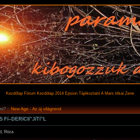
Kezdőlap
Fórum
Kezdölap 2014
Epsion
Tájékoztató
A Mars titkai
Zene
ni? ::
New Age - Az új világrend
í–DERíCIí“JíTí“L
ad, Róza