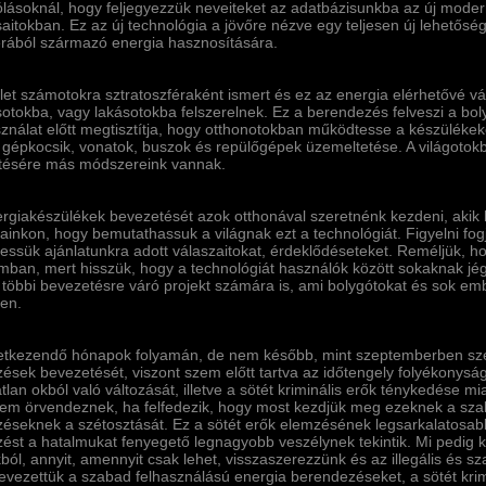
lásoknál, hogy feljegyezzük neveiteket az adatbázisunkba az új moder
aitokban. Ez az új technológia a jövőre nézve egy teljesen új lehetősé
rából származó energia hasznosí­tására.
let számotokra sztratoszféraként ismert és ez az energia elérhetővé vál
sotokba, vagy lakásotokba felszerelnek. Ez a berendezés felveszi a bol
nálat előtt megtisztí­tja, hogy otthonotokban működtesse a készülékeket,
a gépkocsik, vonatok, buszok és repülőgépek üzemeltetése. A világotok
tésére más módszereink vannak.
rgiakészülékek bevezetését azok otthonával szeretnénk kezdeni, akik h
ainkon, hogy bemutathassuk a világnak ezt a technológiát. Figyelni fog
essük ajánlatunkra adott válaszaitokat, érdeklődéseteket. Reméljük, 
mban, mert hisszük, hogy a technológiát használók között sokaknak jégtö
a többi bevezetésre váró projekt számára is, ami bolygótokat és sok e
ben.
etkezendő hónapok folyamán, de nem később, mint szeptemberben sz
ések bevezetését, viszont szem előtt tartva az időtengely folyékonysá
tlan okból való változását, illetve a sötét kriminális erők ténykedése mi
nem örvendeznek, ha felfedezik, hogy most kezdjük meg ezeknek a sza
éseknek a szétosztását. Ez a sötét erők elemzésének legsarkalatosabb
ést a hatalmukat fenyegető legnagyobb veszélynek tekintik. Mi pedig ke
ól, annyit, amennyit csak lehet, visszaszerezzünk és az illegális és sz
evezettük a szabad felhasználású energia berendezéseket, a sötét krimi