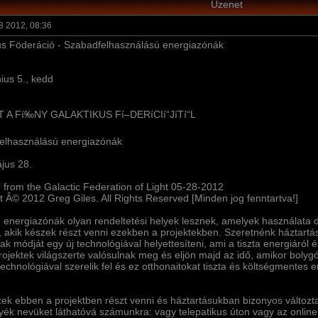
Üzenet
8 2012, 08:36
us Föderáció - Szabadfelhasználású energiazónák
ius 5., kedd
 A Fí‰NY GALAKTIKUS Fí–DERíCIí“JíTí“L
elhasználású energiazónák
jus 28.
from the Galactic Federation of Light 05-28-2012
t Â© 2012 Greg Giles. All Rights Reserved [Minden jog fenntartva!]
 energiazónák olyan rendeltetési helyek lesznek, amelyek használata dí
 akik készek részt venni ezekben a projektekben. Szeretnénk háztartása
ak módját egy új technológiával helyettesí­teni, ami a tiszta energiáról
rojektek világszerte valósulnak meg és eljön majd az idő, amikor bolyg
chnológiával szerelik fel és ez otthonaitokat tiszta és költségmentes en
zek ebben a projektben részt venni és háztartásukban bizonyos változta
yék nevüket láthatóvá számunkra: vagy telepatikus úton vagy az online