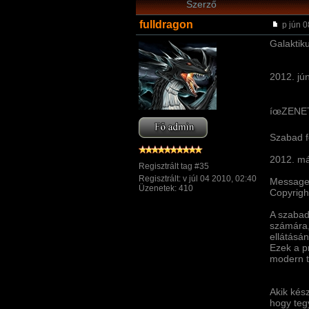
Szerző
fulldragon
p jún 0
Galaktik
2012. jún
íœZENET
Szabad f
2012. má
Regisztrált tag #35
Regisztrált: v júl 04 2010, 02:40
Message 
Üzenetek: 410
Copyrigh
A szabad
számára,
ellátásán
Ezek a p
modern te
Akik kés
hogy teg