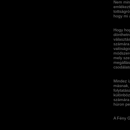
Nem mind
emlékezt
tottságró
hogy mi 
Hogy hog
dönthetn
választá
számára 
valóságot
módszere
mely sze
megállás
csodálat
Mindez í­
másnak, 
folytatá
különböz
számára 
húron pe
A Fény G