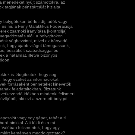
gia menedéket nyújt számotokra, az
k tagjának pénztárcáját hizlalta.
y bolygótokon bérleti dí­j, adók vagy
n és mi, a Fény Galaktikus Föderációja
ek zsarnoki irányí­tása [kontrollja]
 megadóztatás alól, a bolygótokon
nénk véghezvinni, mivel ez irányadó
zunk, hogy újabb világot támogassunk,
ágos, beszűkült szabadsággal és
ek a hatalmat, illetve bizonyos
öldön.
tek is. Segí­tsetek, hogy segí­
, hogy ezeket az információkat
rvek forrásaként benneteket kinevetők
sanak feladataitokban. Biztatunk
következendő időkben mindenki felismeri
övőjéből, aki ezt a szeretett bolygót
pcsolót vagy egy gépet, tehát a ti
rátainkkal. A ti földi és a mi
a. Valóban felismeritek, hogy egy
 amiért keményen megdolgoztatok?