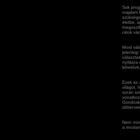
Sok prog
majdani 
szüksége
életbe, 
megoszth
rátok vár
Most vála
jelenlegi
választás
nyí­lásra
lehetővé,
Ezek az 
világot,
során so
vonatkoz
Gondosko
időtervet
Nem mind
a mostan