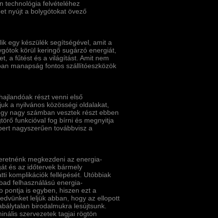
n technológia felvételéhez
get nyújt a bolygótokat övező
ik egy készülék segí­tségével, amit a
ygótok körül keringő sugárzó energiát,
 a fűtést és a világí­tást. Amit nem
ban manapság fontos szállí­tóeszközök
ajlandóak részt venni első
juk a nyilvános közösségi oldalakat,
hogy nagy számban vesztek részt ebben
rő funkcióval fog bí­rni és megnyitja
mbert nagyszerűen továbbvisz a
eretnénk megkezdeni az energia-
gát és az időtervek bármely
atti komplikációk fellépését. Utóbbiak
bad felhasználású energia-
 pontja is egyben, hiszen ezt a
dvünket leljük abban, hogy az ellopott
abálytalan birodalmukra lesújtsunk.
nális szervezetek tagjai rögtön