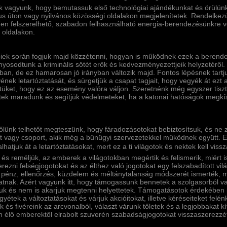
ak vagyunk, hogy bemutassuk első technológiai ajándékunkat és örülünk,
kus úton vagy nyilvános közösségi oldalakon megjelení­tetek. Rendelkezü
en felszerelhető, szabadon felhasználható energia-berendezésünkre von
 oldalakon.
iek során fogjuk majd közzétenni, hogyan is működnek ezek a berende
yosodtunk a kriminális sötét erők és kedvezményezettjeik helyzetérő
kban, de ez hamarosan jó irányban változik majd. Fontos lépésnek tart
nek letartóztatását, és sürgetjük a csapat tagjait, hogy vegyék át ezt 
tüket, hogy ez az esemény valóra váljon. Szeretnénk még egyszer tiszt
ltek maradunk és segí­tjük védelmeteket, ha a katonai hatóságok megkí­s
őlünk telhetőt megteszünk, hogy fáradozásotokat bebiztosí­tsuk, és ne
t vagy csoport, akik még a bűnügyi szervezetekkel működnek együtt. Ez
lhatjuk át a letartóztatásokat, mert ez a ti világotok és nektek kell vissza
e és reméljük, az emberek a világotokban megértik és felismerik, miért 
rezni felségjogotokat és az élthez való jogotokat egy felszabadí­tott v
 pénz, ellenőrzés, küzdelem és méltánytalanság módszerét ismerték, me
hatnak. Azért vagyunk itt, hogy támogassunk bennetek a szolgasorból v
uk és nem is akarjuk megtenni helyettetek. Támogatásotok érdekében 
yétek a változtatásokat és várjuk akcióitokat, illetve kéréseiteket felén
 és fivéreink az arcvonalból, választ várunk tőletek és a legjobbakat k
n élő emberektől elrabolt szuverén szabadságjogotokat visszaszerezzé