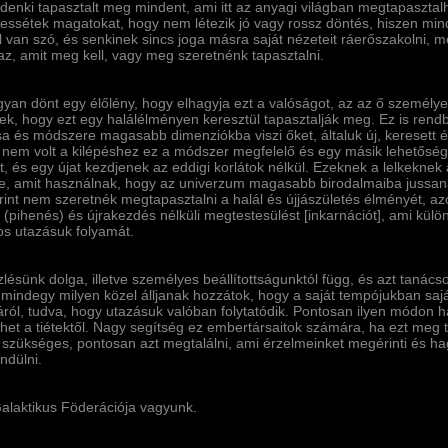
enki tapasztalt meg mindent, ami itt az anyagi világban megtapasztal
essétek magatokat, hogy nem létezik jó vagy rossz döntés, hiszen mind
l van szó, és senkinek sincs joga másra saját nézeteit ráerőszakolni, 
az, amit meg kell, vagy meg szeretnénk tapasztalni.
yan dönt egy élőlény, hogy elhagyja ezt a valóságot, az az ő személyes
ek, hogy ezt egy halálélményen keresztül tapasztalják meg. Ez is rend
sa és módszere magasabb dimenziókba viszi őket, általuk új, keresett
nem volt a kilépéshez ez a módszer megfelelő és egy másik lehetőséget
, és egy újat kezdjenek az eddigi korlátok nélkül. Ezeknek a lelkeknek 
, amit használnak, hogy az univerzum magasabb birodalmaiba jussanak
rint nem szeretnék megtapasztalni a halál és újjászületés élményét, a
 (pihenés) és újrakezdés nélküli megtestesülést [inkarnációt], ami kül
os utazásuk folyamát.
zlésünk dolga, illetve személyes beállí­tottságunktól függ, és azt taná
mindegy milyen közel álljanak hozzátok, hogy a saját tempójukban saj
sáról, tudva, hogy utazásuk valóban folytatódik. Pontosan ilyen módon 
het a tiétektől. Nagy segí­tség ez embertársaitok számára, ha ezt meg 
szükséges, pontosan azt megtalálni, ami érzelmeinket megérinti és hag
ndülni.
alaktikus Föderációja vagyunk.