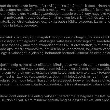
ram és projekt vár bevezetésre világotok számára, amik több szinten
fáradságot nélkülöző életetek a mostanival összehasonlí­tva felismerhe
s a túlélés okán. A szükségszerűségen alapuló életből egy nagyfokú vál
ami a művészeti, kreatí­v és akadémiai nyelven fejezi ki magát és aján
atóak, és létrehozhatóak lesznek az egész földkerekségen. Ez mind l
, hogy birtokba vegyétek.
sszátok ki az utat, amit magatok mögött akartok hagyni. Válasszátok ki 
 valóságot, amit egyetlen lehetséges választási lehetőségként ismertete
i lehetőségek, ahol több szabadságot és luxust élvezhettek, mint amit j
 váró ajtó létezik számotokra, amiken ha bekopogtattok, folyosókra vez
 egy új valóságot, a jelenlegi behatárolt harmadik dimenziós elme és any
ajtók mindig nyitva álltak előttetek. Mindig adva voltak és vannak mód
 ha az benneteket vagy az univerzum felsőbb akaratát már nem szolgálja.
ha sem voltatok egy valósághoz sem kötve, amit nem akartatok tovább 
ik most is rátok és valóságotokra, épp, mint létezésetek minden másik
dunk róla, hogy felajánlhassuk a lehetőséget, hogy elhagyhassátok ezt a
ek szerint, ahogyan itt-tartózkodásotokat is ti saját magatok választott
enki dönt ennek a jelenlegi valóság (paradigma) elhagyása mellett. 
i illúzión túl vár. Nem mindenki tanulta meg az összes leckét, ami ebb