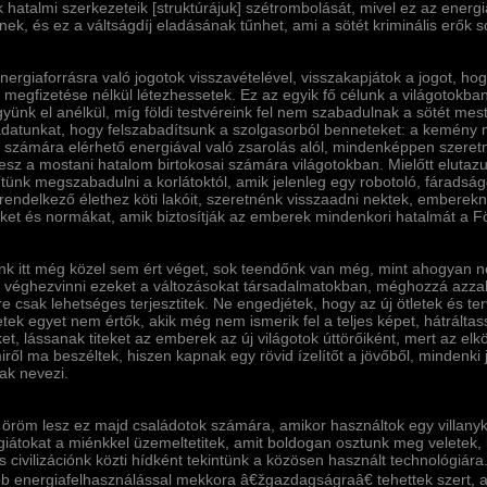
ik hatalmi szerkezeteik [struktúrájuk] szétrombolását, mivel ez az ener
k, és ez a váltságdí­j eladásának tűnhet, ami a sötét kriminális erők so
energiaforrásra való jogotok visszavételével, visszakapjátok a jogot, hog
k megfizetése nélkül létezhessetek. Ez az egyik fő célunk a világotokba
nk el anélkül, mí­g földi testvéreink fel nem szabadulnak a sötét mester
ladatunkat, hogy felszabadí­tsunk a szolgasorból benneteket: a kemény
 számára elérhető energiával való zsarolás alól, mindenképpen szeret
 lesz a mostani hatalom birtokosai számára világotokban. Mielőtt eluta
í­tünk megszabadulni a korlátoktól, amik jelenleg egy robotoló, fárads
rendelkező élethez köti lakóit, szeretnénk visszaadni nektek, emberekn
eket és normákat, amik biztosí­tják az emberek mindenkori hatalmát a F
k itt még közel sem ért véget, sok teendőnk van még, mint ahogyan nek
 véghezvinni ezeket a változásokat társadalmatokban, méghozzá azzal
e csak lehetséges terjesztitek. Ne engedjétek, hogy az új ötletek és te
tek egyet nem értők, akik még nem ismerik fel a teljes képet, hátráltas
et, lássanak titeket az emberek az új világotok úttörőiként, mert az el
ről ma beszéltek, hiszen kapnak egy rövid í­zelí­tőt a jövőből, mindenki j
ak nevezi.
öröm lesz ez majd családotok számára, amikor használtok egy villanyka
iátokat a miénkkel üzemeltetitek, amit boldogan osztunk meg veletek, ba
s civilizációnk közti hí­dként tekintünk a közösen használt technológiár
b energiafelhasználással mekkora â€žgazdagságraâ€ tehettek szert,