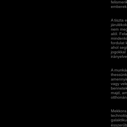
felismer
emberekne
A tiszta 
járuléko
nem megyü
alól. Fe
mindenki
fordulat
ahol seg
jogokkal 
irányelv
A munkán
thessünk
amennyir
vagy vele
bennetek
majd, ami
otthonán
Mekkora 
technológ
galaktiku
ésszerűb