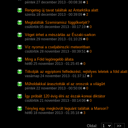
péntek 27 december 2013 - 00:08:38
1
Rengeteg új tavat találtak az Antarktika alatt
szerda 18 december 2013 - 00:39:09
2
Megtalálták Szemiramisz függőkertjét?
csütörtök 05 december 2013 - 00:17:19
0
Véget érhet a mészárlás az Északi-sarkon
péntek 29 november 2013 - 01:10:29
0
Víz nyomai a cseljabinszki meteoritban
csütörtök 28 november 2013 - 00:39:51
0
Ming a Föld legöregebb állata
hétfő 25 november 2013 - 01:25:45
0
Titkolják az egyiptomi felfedezést, rejtélyes leletek a föld alatt
vasárnap 24 november 2013 - 01:37:12
3
Műholdakkal árasztották el az oroszok a világűrt
péntek 22 november 2013 - 00:50:06
0
Így próbált 120 évig élni az észak-koreai diktátor
csütörtök 21 november 2013 - 00:14:06
0
Tényleg egy megkövült leguánt találtak a Marson?
hétfő 18 november 2013 - 01:35:18
3
Oldal:
>>