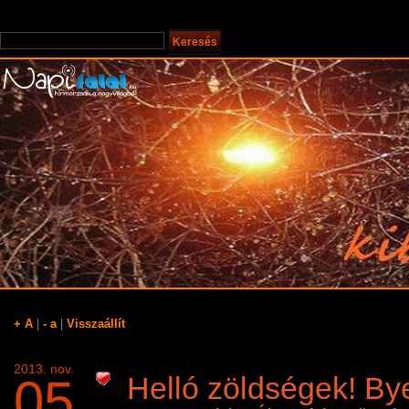
+ A
|
- a
|
Visszaállít
2013. nov.
05
Helló zöldségek! Bye