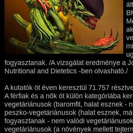
ál
BM
M
ak
ve
m
ug
fogyasztanak. /A vizsgálat eredménye a J
Nutritional and Dietetics -ben olvasható./
A kutatók öt éven keresztül 71.757 résztve
A férfiak és a nők öt külön kategóriába ke
vegetáriánusok (baromfit, halat esznek - 
peszko-vegetáriánusok (halat esznek, má
fogyasztanak - nem valódi vegetáriánusok
vegetáriánusok (a növények mellett tejter