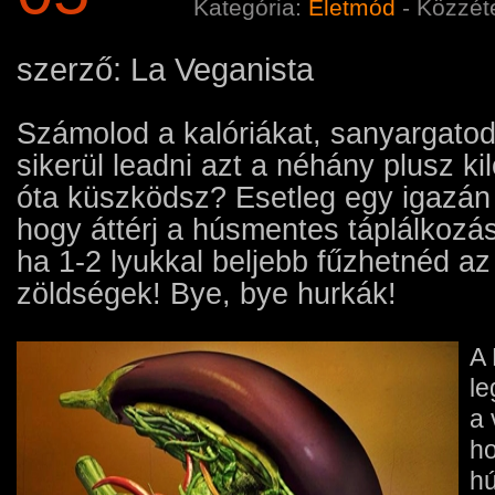
Kategória:
Életmód
- Közzét
szerző: La Veganista
Számolod a kalóriákat, sanyargato
sikerül leadni azt a néhány plusz ki
óta küszködsz? Esetleg egy igazán j
hogy áttérj a húsmentes táplálkozás
ha 1-2 lyukkal beljebb fűzhetnéd az
zöldségek! Bye, bye hurkák!
A
le
a
ho
hú