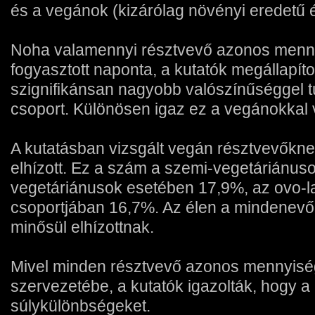
és a vegánok (kizárólag növényi eredetű é
Noha valamennyi résztvevő azonos menny
fogyasztott naponta, a kutatók megállapít
szignifikánsan nagyobb valószínűséggel tú
csoport. Különösen igaz ez a vegánokkal
A kutatásban vizsgált vegán résztvevőkn
elhízott. Ez a szám a szemi-vegetáriánus
vegetáriánusok esetében 17,9%, az ovo-l
csoportjában 16,7%. Az élen a mindenevő
minősül elhízottnak.
Mivel minden résztvevő azonos mennyiségű
szervezetébe, a kutatók igazolták, hogy a 
súlykülönbségeket.