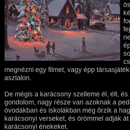
ös
ké
fo
fe
ne
ép
so
cs
megnézni egy filmet, vagy épp társasjátéko
asztalon.
De mégis a karácsony szelleme él, élt, és
gondolom, nagy része van azoknak a ped
óvodákban és iskolákban még őrzik a hag
karácsonyi verseket, és örömmel adják át
karácsonyi énekeket.