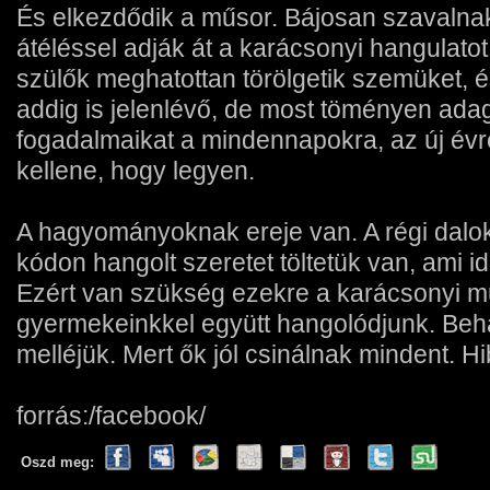
És elkezdődik a műsor. Bájosan szavalnak
átéléssel adják át a karácsonyi hangulatot,
szülők meghatottan törölgetik szemüket, é
addig is jelenlévő, de most töményen ada
fogadalmaikat a mindennapokra, az új évre
kellene, hogy legyen.
A hagyományoknak ereje van. A régi dalo
kódon hangolt szeretet töltetük van, ami idő
Ezért van szükség ezekre a karácsonyi m
gyermekeinkkel együtt hangolódjunk. Be
melléjük. Mert ők jól csinálnak mindent. Hibá
forrás:/facebook/
Oszd meg: