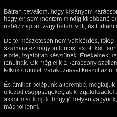
Bátran bevallom, hogy kislányom karácson
hogy én sem mentem mindig kirobbanó ö
nehéz napom vagy hetem volt, és tudtam 
De természetesen nem volt kérdés, főleg l
számára ez nagyon fontos, és ott kell lenn
előtte, izgatottan készülnek. Énekelnek, 
tanulnak. Ők még élik a karácsony szellemét
lelkük örömteli várakozással készül az ün
És amikor belépünk a terembe, meglátjuk
öltözött csöppségeket, akik izgatottságtól 
akkor már tudjuk, hogy jó helyen vagyunk
máshol lenni.