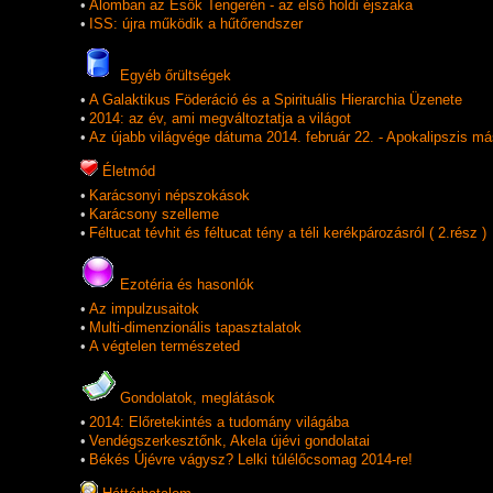
•
Álomban az Esők Tengerén - az első holdi éjszaka
•
ISS: újra működik a hűtőrendszer
Egyéb őrültségek
•
A Galaktikus Föderáció és a Spirituális Hierarchia Üzenete
•
2014: az év, ami megváltoztatja a világot
•
Az újabb világvége dátuma 2014. február 22. - Apokalipszis 
Életmód
•
Karácsonyi népszokások
•
Karácsony szelleme
•
Féltucat tévhit és féltucat tény a téli kerékpározásról ( 2.rész )
Ezotéria és hasonlók
•
Az impulzusaitok
•
Multi-dimenzionális tapasztalatok
•
A végtelen természeted
Gondolatok, meglátások
•
2014: Előretekintés a tudomány világába
•
Vendégszerkesztőnk, Akela újévi gondolatai
•
Békés Újévre vágysz? Lelki túlélőcsomag 2014-re!