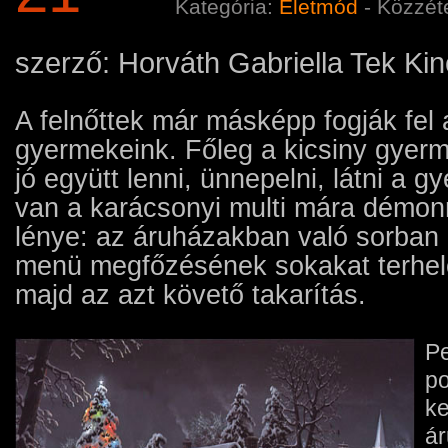
Kategória:
Életmód
- Közzét
szerző: Horváth Gabriella Tek Ki
A felnőttek már másképp fogják fel 
gyermekeink. Főleg a kicsiny gyerm
jó együtt lenni, ünnepelni, látni a 
van a karácsonyi multi mára démonn
lénye: az áruházakban való sorban 
menü megfőzésének sokakat terhel
majd az azt követő takarítás.
Pe
po
ke
ár