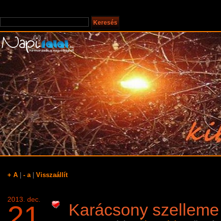
+ A
|
- a
|
Visszaállít
2013. dec.
21
Karácsony szelleme