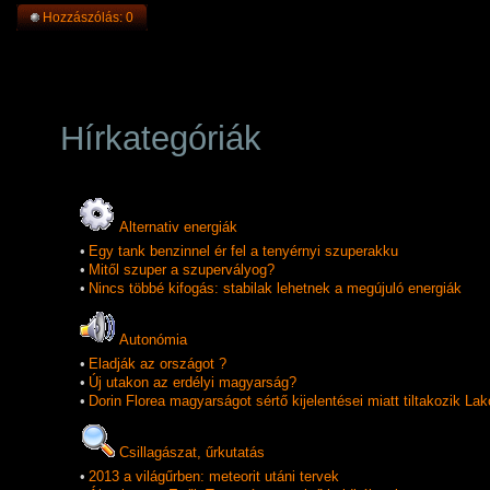
Hozzászólás: 0
Hírkategóriák
Alternativ energiák
•
Egy tank benzinnel ér fel a tenyérnyi szuperakku
•
Mitől szuper a szupervályog?
•
Nincs többé kifogás: stabilak lehetnek a megújuló energiák
Autonómia
•
Eladják az országot ?
•
Új utakon az erdélyi magyarság?
•
Dorin Florea magyarságot sértő kijelentései miatt tiltakozik La
Csillagászat, űrkutatás
•
2013 a világűrben: meteorit utáni tervek