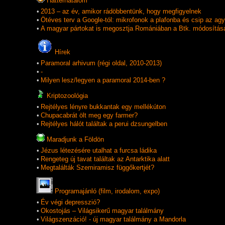
Háttérhatalom
•
2013 – az év, amikor rádöbbentünk, hogy megfigyelnek
•
Ötéves terv a Google-tól: mikrofonok a plafonba és csip az ag
•
A magyar pártokat is megosztja Romániában a Btk. módosítás
Hí­rek
•
Paramoral arhivum (régi oldal, 2010-2013)
•
-
•
Milyen lesz/legyen a paramoral 2014-ben ?
Kriptozoológia
•
Rejtélyes lényre bukkantak egy mellékúton
•
Chupacabrát ölt meg egy farmer?
•
Rejtélyes hálót találtak a perui dzsungelben
Maradjunk a Földön
•
Jézus létezésére utalhat a furcsa ládika
•
Rengeteg új tavat találtak az Antarktika alatt
•
Megtalálták Szemiramisz függőkertjét?
Programajánló (film, irodalom, expo)
•
Év végi depresszió?
•
Okostojás – Világsikerű magyar találmány
•
Világszenzáció! - új magyar találmány a Mandorla