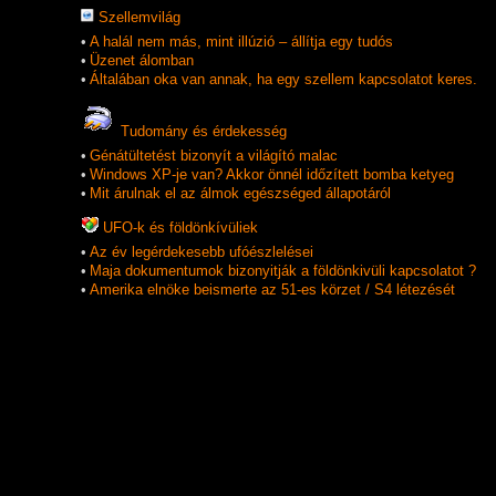
Szellemvilág
•
A halál nem más, mint illúzió – állítja egy tudós
•
Üzenet álomban
•
Általában oka van annak, ha egy szellem kapcsolatot keres.
Tudomány és érdekesség
•
Génátültetést bizonyít a világító malac
•
Windows XP-je van? Akkor önnél időzített bomba ketyeg
•
Mit árulnak el az álmok egészséged állapotáról
UFO-k és földönkí­vüliek
•
Az év legérdekesebb ufóészlelései
•
Maja dokumentumok bizonyitják a földönkivüli kapcsolatot ?
•
Amerika elnöke beismerte az 51-es körzet / S4 létezését