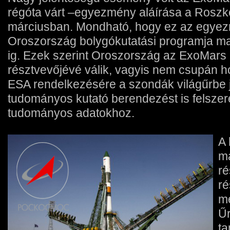
régóta várt –egyezmény aláírása a Rosz
márciusban. Mondható, hogy ez az egye
Oroszország bolygókutatási programja ma
ig. Ezek szerint Oroszország az ExoMars p
résztvevőjévé válik, vagyis nem csupán h
ESA rendelkezésére a szondák világűrbe 
tudományos kutató berendezést is felszer
tudományos adatokhoz.
A 
má
ré
ré
me
Ű
ta