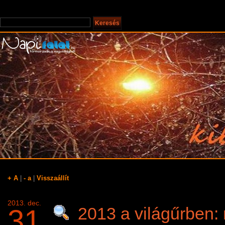
+ A
|
- a
|
Visszaállít
2013. dec.
31
2013 a világűrben: m