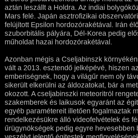
aztán leszállt a Holdra. Az indiai bolygók
Mars felé. Japán asztrofizikai obszervatóri
felújított Epsilon hordozórakétával. Irán élő
szuborbitális pályára, Dél-Korea pedig elős
műholdat hazai hordozórakétával.
Azonban mégis a Cseljabinszk környékén 
vált a 2013. esztendő jelképévé, hiszen a
emberiségnek, hogy a világűr nem oly táv
sikerült elkerülni az áldozatokat, bár a me
okozott. A cseljabinszki meteoritról rengete
szakemberek és laikusok egyaránt az égit
egyéb paramétereit illetően fogalmaztak 
rendelkezésükre álló videofelvételek és f
űrügynökségek pedig egyre hevesebben b
veszélyt jelentő égitestek megfigyeléséne