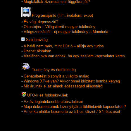
•
Megtalálták Szemiramisz függőkertjét?
Programajánló (film, irodalom, expo)
•
Év végi depresszió?
•
Okostojás – Világsikerű magyar találmány
•
Világszenzáció! - új magyar találmány a Mandorla
Szellemvilág
•
A halál nem más, mint illúzió – állítja egy tudós
•
Üzenet álomban
•
Általában oka van annak, ha egy szellem kapcsolatot keres.
Tudomány és érdekesség
•
Génátültetést bizonyít a világító malac
•
Windows XP-je van? Akkor önnél időzített bomba ketyeg
•
Mit árulnak el az álmok egészséged állapotáról
UFO-k és földönkí­vüliek
•
Az év legérdekesebb ufóészlelései
•
Maja dokumentumok bizonyitják a földönkivüli kapcsolatot ?
•
Amerika elnöke beismerte az 51-es körzet / S4 létezését