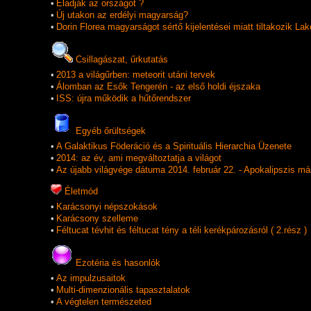
•
Eladják az országot ?
•
Új utakon az erdélyi magyarság?
•
Dorin Florea magyarságot sértő kijelentései miatt tiltakozik La
Csillagászat, űrkutatás
•
2013 a világűrben: meteorit utáni tervek
•
Álomban az Esők Tengerén - az első holdi éjszaka
•
ISS: újra működik a hűtőrendszer
Egyéb őrültségek
•
A Galaktikus Föderáció és a Spirituális Hierarchia Üzenete
•
2014: az év, ami megváltoztatja a világot
•
Az újabb világvége dátuma 2014. február 22. - Apokalipszis 
Életmód
•
Karácsonyi népszokások
•
Karácsony szelleme
•
Féltucat tévhit és féltucat tény a téli kerékpározásról ( 2.rész )
Ezotéria és hasonlók
•
Az impulzusaitok
•
Multi-dimenzionális tapasztalatok
•
A végtelen természeted