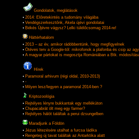
Gondolatok, meglátások
•
2014: Előretekintés a tudomány világába
•
Vendégszerkesztőnk, Akela újévi gondolatai
•
Békés Újévre vágysz? Lelki túlélőcsomag 2014-re!
Háttérhatalom
•
2013 – az év, amikor rádöbbentünk, hogy megfigyelnek
•
Ötéves terv a Google-tól: mikrofonok a plafonba és csip az ag
•
A magyar pártokat is megosztja Romániában a Btk. módosítás
Hí­rek
•
Paramoral arhivum (régi oldal, 2010-2013)
•
-
•
Milyen lesz/legyen a paramoral 2014-ben ?
Kriptozoológia
•
Rejtélyes lényre bukkantak egy mellékúton
•
Chupacabrát ölt meg egy farmer?
•
Rejtélyes hálót találtak a perui dzsungelben
Maradjunk a Földön
•
Jézus létezésére utalhat a furcsa ládika
•
Rengeteg új tavat találtak az Antarktika alatt