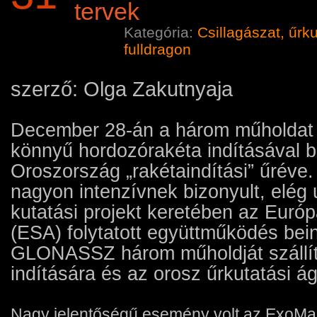
tervek
Kategória:
Csillagászat, űrk
fulldragon
szerző: Olga Zakutnyaja
December 28-án a három műholdat s
könnyű hordozórakéta indításával b
Oroszország „rakétaindítási” űréve
nagyon intenzívnek bizonyult, elég u
kutatási projekt keretében az Euró
(ESA) folytatott együttműködés bein
GLONASSZ három műholdját szállító
indítására és az orosz űrkutatási ág
Nagy jelentőségű esemény volt az ExoMars