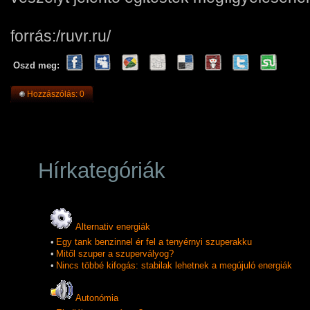
forrás:/ruvr.ru/
Oszd meg:
Hozzászólás: 0
Hírkategóriák
Alternativ energiák
•
Egy tank benzinnel ér fel a tenyérnyi szuperakku
•
Mitől szuper a szupervályog?
•
Nincs többé kifogás: stabilak lehetnek a megújuló energiák
Autonómia