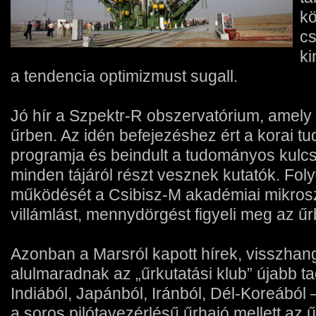
kö
c
ki
a tendencia optimizmust sugall.
Jó hír a Szpektr-R obszervatórium, amely
űrben. Az idén befejezéshez ért a korai 
programja és beindult a tudományos kulc
minden tájáról részt vesznek kutatók. Folyt
működését a Csibisz-M akadémiai mikrosz
villámlást, mennydörgést figyeli meg az űr
Azonban a Marsról kapott hírek, visszhang
alulmaradnak az „űrkutatási klub” újabb t
Indiából, Japánból, Iránból, Dél-Koreából 
a soros pilótavezérlésű űrhajó mellett az ű