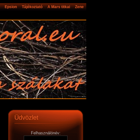
Epsion
Tájékoztató
A Mars titkai
Zene
Üdvözlet
Felhasználónév: