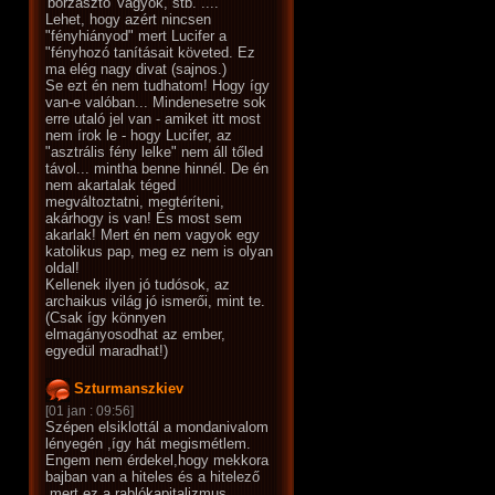
'borzasztó' vagyok, stb. ....
Lehet, hogy azért nincsen
"fényhiányod" mert Lucifer a
"fényhozó tanításait követed. Ez
ma elég nagy divat (sajnos.)
Se ezt én nem tudhatom! Hogy így
van-e valóban... Mindenesetre sok
erre utaló jel van - amiket itt most
nem írok le - hogy Lucifer, az
"asztrális fény lelke" nem áll tőled
távol... mintha benne hinnél. De én
nem akartalak téged
megváltoztatni, megtéríteni,
akárhogy is van! És most sem
akarlak! Mert én nem vagyok egy
katolikus pap, meg ez nem is olyan
oldal!
Kellenek ilyen jó tudósok, az
archaikus világ jó ismerői, mint te.
(Csak így könnyen
elmagányosodhat az ember,
egyedül maradhat!)
Szturmanszkiev
[01 jan : 09:56]
Szépen elsiklottál a mondanivalom
lényegén ,így hát megismétlem.
Engem nem érdekel,hogy mekkora
bajban van a hiteles és a hitelező
,mert ez a rablókapitalizmus