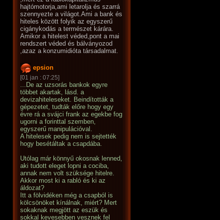
hajtómotorja,ami letarolja és szarrá
szennyezte a világot.Ami a bank és
hiteles között folyik az egyszerű
cigánykodás a természet kárára.
Amikor a hitelest véded,pont a mai
rendszert véded és bálványozod
,azaz a konzumidióta társadalmat.
epsion
[01 jan : 07:25]
...De az uzsorás bankok egyre
többet akartak, lásd. a
devizahiteleseket. Beindították a
gépezetet, tudták előre hogy egy
évre rá a svájci frank az egekbe fog
ugorni a forinttal szemben,
egyszerű manipulációval.
A hitelesek pedig nem is sejtették
hogy besétáltak a csapdába.
Utólag már könnyű okosnak lenned,
aki tudott eleget lopni a cociba,
annak nem volt szüksége hitelre.
Akkor most ki a rabló és ki az
áldozat?
Itt a fölvidéken még a csapból is
kölcsönöket kínálnak, miért? Mert
sokaknak megjött az eszük és
sokkal kevesebben vesznek fel