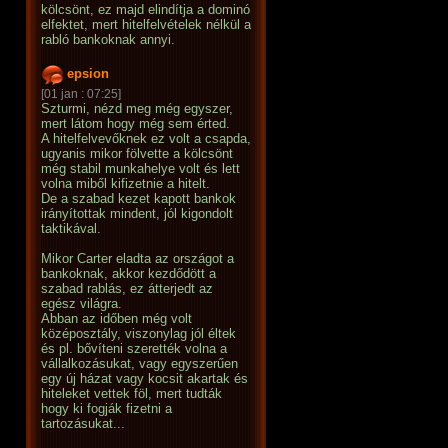
kölcsönt, ez majd elindítja a dominó
elfektet, mert hitelfelvételek nélkül a
rabló bankoknak annyi.
epsion
[01 jan : 07:25]
Szturmi, nézd meg még egyszer,
mert látom hogy még sem érted.
A hitelfelvevőknek ez volt a csapda,
ugyanis mikor fölvette a kölcsönt
még stabil munkahelye volt és lett
volna miből kifizetnie a hitelt.
De a szabad kezet kapott bankok
irányítottak mindent, jól kigondolt
taktikával.
Mikor Carter eladta az országot a
bankoknak, akkor kezdődött a
szabad rablás, ez átterjedt az
egész világra.
Abban az időben még volt
középosztály, viszonylag jól éltek
és pl. bővíteni szerették volna a
vállalkozásukat, vagy egyszerűen
egy új házat vagy kocsit akartak és
hiteleket vettek föl, mert tudták
hogy ki fogják fizetni a
tartozásukat...