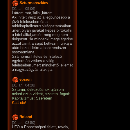
Szturmanszkiev
[01 jan : 05:06]
Láttam már,Julis ,láttam.
Aki hitelt vesz az a legbűnősebb a
jövő felélésében és a
rablókapitalizmus virágoztatásában
,mert olyan javakat képes birtokolni
a hitel álltal,amiért még meg sem
dolgozott.Ha mindenki megelégedne
azzal ,amit a saját kétkezi munkája
után hozott létre a bankrendszer
összeomlana.
Számomra hiteles és hitelező
egyformán vétkes a világ
felélésében ,mert mindkettő jellemét
a nagyravágyás alakitja.
epsion
[01 jan : 04:28]
Szturmi, évkezdésnek ajánlom
neked ezt a videót, szeretni fogod:
Kapitalizmus: Szeretem
Katt ide!
Roland
[01 jan : 03:50]
UFO a Popocatépetl felett, tavaly,