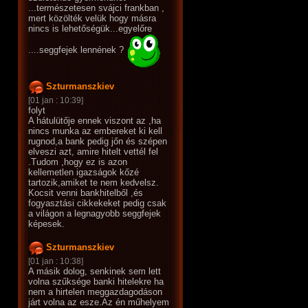
...természetesen svájci frankban ,
mert közölték velük hogy másra
nincs is lehetőségük...egyelőre
....seggfejek lennének ?
Szturmanszkiev
[01 jan : 10:39]
folyt
A hátulütője ennek viszont az ,ha
nincs munka az embereket ki kell
rugnod,a bank pedig jőn és szépen
elveszi azt, amire hitelt vettél fel
.Tudom ,hogy ez is azon
kellemetlen igazságok kőzé
tartozik,amiket te nem kedvelsz.
Kocsit venni bankhitelből ,és
fogyasztási cikkekeket pedig csak
a világon a legnagyobb seggfejek
képesek.
Szturmanszkiev
[01 jan : 10:38]
A másik dolog, senkinek sem lett
volna szűksége banki hitelekre ha
nem a hirtelen meggazdagodáson
járt volna az esze.Az én műhelyem