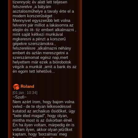
tizennyolc év alatt lett teljesen
felszerelve ,a bátyám
asztalosműhelye a tavaly érte el a
modern korszerűséget .
Mennyivel egyszerűbb lett volna
felvenni pár milliot a lakásomra az
elején és öt- tiz embert alkalmazni ,
mint saját kétkezi munkával
mgkeresni a pénzt a korszerű
gépekre szerszámokra ,
felszerelésre ,alkalmazni néhány
embert és aztán mereszgetni a
szerszámomat egész nap,mert
helyettem már ezek a biórobotok
végzik a munkát ,amit a bank és az
én egom tett lehetővé...
Roland
[01 jan : 10:34]
~Szofi~
Nem azért írom, hogy bajom volna
veled - de te olyan lelkesedéssel
kutatod az archaikus ősidőket, úgy
"bele éled magad", hogy olyan,
mintha most is az őskorban élnél.
Én ha ilyen voltam, márpedig én is
voltam ilyen, akkor olyan jelzőket
kaptam, hogy 'borzalmas' meg